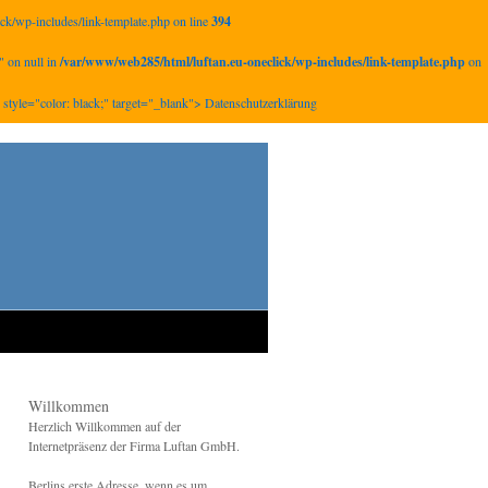
k/wp-includes/link-template.php on line
394
" on null in
/var/www/web285/html/luftan.eu-oneclick/wp-includes/link-template.php
on
/" style="color: black;" target="_blank"> Datenschutzerklärung
Willkommen
Herzlich Willkommen auf der
Internetpräsenz der Firma Luftan GmbH.
Berlins erste Adresse, wenn es um