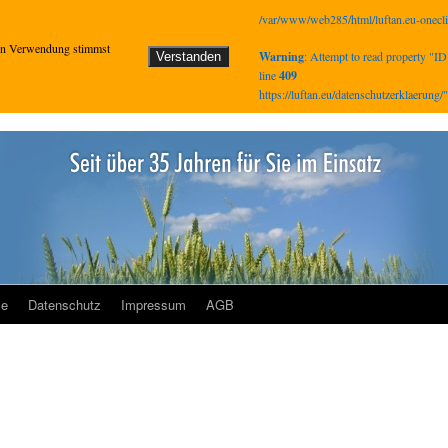
/var/www/web285/html/luftan.eu-oneclic
eren Verwendung stimmst
Warning
: Attempt to read property "ID
Verstanden
line
409
https://luftan.eu/datenschutzerklaerung
ce
Datenschutz
Impressum
AGB